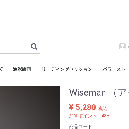
ズ
油彩絵画
リーディングセッション
パワースト
風景・心象
風景
静物
人物
慈母シリーズ
レンタル
水晶クラスタ
Wiseman 
¥ 5,280
税込
加算ポイント：
48
pt
商品コード：