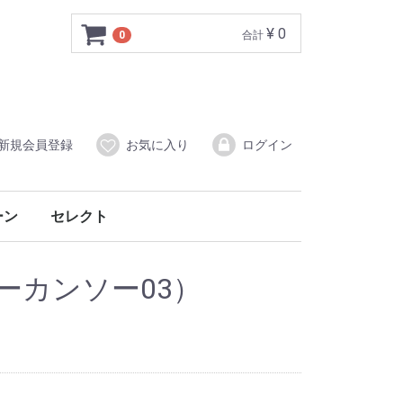
¥ 0
0
合計
新規会員登録
お気に入り
ログイン
ーン
セレクト
ー
音楽CD
（アーカンソー03）