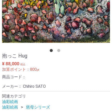
抱っこ Hug
¥ 88,000
税込
加算ポイント：
800
pt
商品コード：
メーカー： Chihiro SATO
関連カテゴリ
油彩絵画
油彩絵画
慈母シリーズ