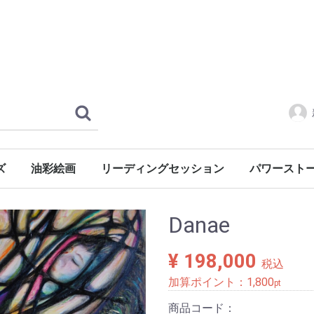
ズ
油彩絵画
リーディングセッション
パワースト
風景・心象
風景
静物
人物
慈母シリーズ
レンタル
水晶クラスタ
Danae
¥ 198,000
税込
加算ポイント：
1,800
pt
商品コード：