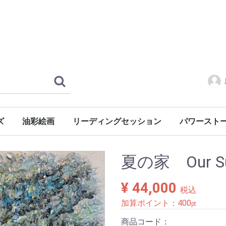
ズ
油彩絵画
リーディングセッション
パワースト
風景・心象
風景
静物
人物
慈母シリーズ
レンタル
水晶クラスタ
夏の家 Our Su
¥ 44,000
税込
加算ポイント：
400
pt
商品コード：