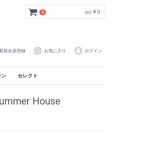
¥ 0
0
合計
新規会員登録
お気に入り
ログイン
ーン
セレクト
ー
音楽CD
mmer House