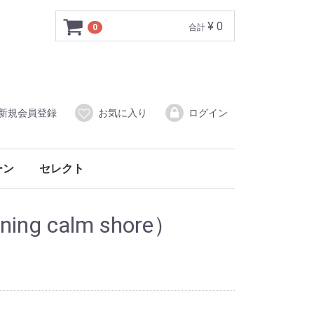
¥ 0
0
合計
新規会員登録
お気に入り
ログイン
ーン
セレクト
ー
音楽CD
ing calm shore）