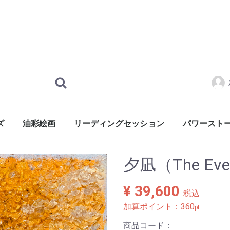
ズ
油彩絵画
リーディングセッション
パワースト
風景・心象
風景
静物
人物
慈母シリーズ
レンタル
水晶クラスタ
夕凪（The Even
¥ 39,600
税込
加算ポイント：
360
pt
商品コード：