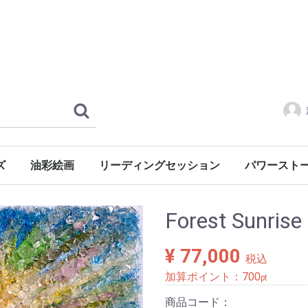
ズ
油彩絵画
リーディングセッション
パワースト
風景・心象
風景
静物
人物
慈母シリーズ
レンタル
水晶クラスタ
Forest Sunrise
¥ 77,000
税込
加算ポイント：
700
pt
商品コード：