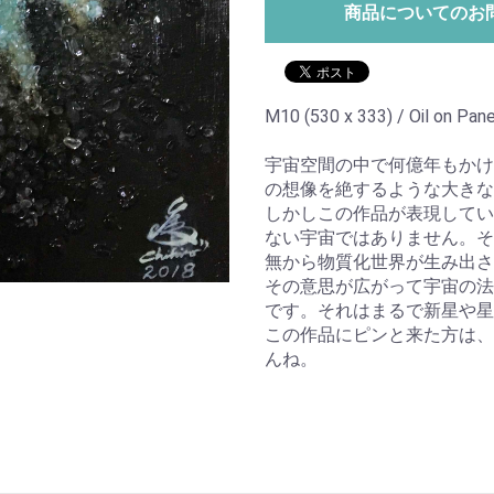
商品についてのお
M10 (530 x 333) / Oil on Pane
宇宙空間の中で何億年もかけ
の想像を絶するような大きな
しかしこの作品が表現してい
ない宇宙ではありません。そ
無から物質化世界が生み出さ
その意思が広がって宇宙の法
です。それはまるで新星や星
この作品にピンと来た方は、
んね。