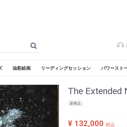
ズ
油彩絵画
リーディングセッション
パワースト
風景・心象
風景
静物
人物
慈母シリーズ
レンタル
水晶クラスタ
The Extended 
新商品
¥ 132,000
税込